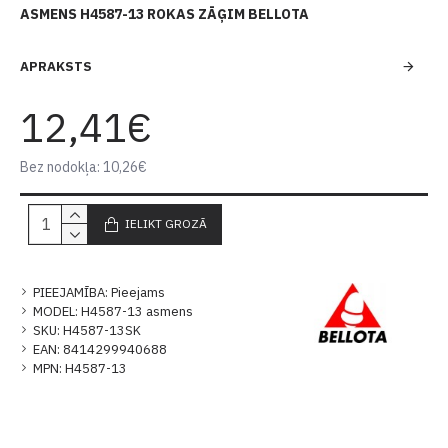
ASMENS H4587-13 ROKAS ZĀĢIM BELLOTA
APRAKSTS
12,41€
Bez nodokļa: 10,26€
IELIKT GROZĀ
PIEEJAMĪBA:
Pieejams
MODEL:
H4587-13 asmens
SKU:
H4587-13SK
EAN:
8414299940688
MPN:
H4587-13