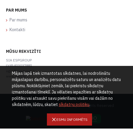
PAR MUMS
Par mums
Kontakti
MŪSU REKVIZĪTI
SIA ESPGROUP
LV45403037881
ugis@espgroup.lv
Mājas lapā tiek izmantotas sīkdatnes, lai nodrošinātu
www.gard.lv
mājaslapas darbību, personalizētu saturu un analizētu datu
plūsmu. Noklikšķiniet zemāk, lai piekristu sīkdatņu
izmantošanai tīmeklī. Ja vēlaties iepazīties ar sīkdatņu
politiku vai atsaukt savu piekrišanu visām vai dažām no
sīkdatnēm, lūdzu, skatiet
sīkdatņu politiku
.
Copyright © 2021, SIA Esp Group, All Rights Reserved
ESMU INFORMĒTS