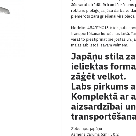
Jūs varat strādāt ērti un tā, kā jums 
rokturis pielāgojas jūsu darba veida
piemērots zaru griešanai virs pleca.
Modelim 454BIMC13 ir iekļauts apva
transportēšanai lietošanas laikā. Ta
v
arat to piestiprināt pie jostas un, ja
malas atbilstoši savām vēlmēm.
Japāņu stila za
ieliektas form
zāģēt velkot.
Labs pirkums a
Komplektā ar
a
aizsardzībai u
transportēšana
Zobu tips: japāņu
Asmens garums (cm): 30.2