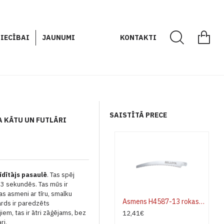
IECĪBAI
JAUNUMI
KONTAKTI
SAISTĪTĀ PRECE
A KĀTU UN FUTLĀRI
īdītājs pasaulē
.
Tas spēj
i 3 sekundēs.
Tas mūs ir
as asmeni ar tīru, smalku
Asmens H4587-13 rokas zāģim Bellota
rds ir paredzēts
iem, tas ir ātri zāģējams, bez
12,41€
ri.