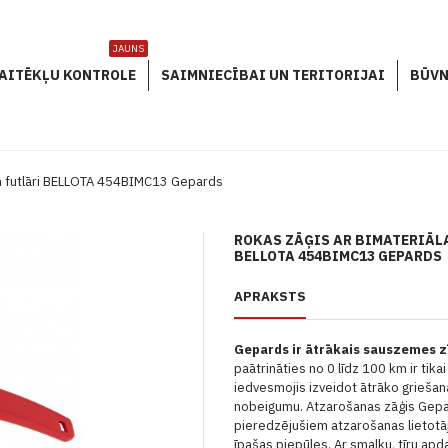
JAUNS
AITĒKĻU KONTROLE
SAIMNIECĪBAI UN TERITORIJAI
BŪVN
un futlāri BELLOTA 454BIMC13 Gepards
ROKAS ZĀĢIS AR BIMATERIĀL
BELLOTA 454BIMC13 GEPARDS
APRAKSTS
Gepards ir ātrākais sauszemes z
paātrināties no 0 līdz 100 km ir tika
iedvesmojis izveidot ātrāko griešan
nobeigumu.
Atzarošanas zāģis Gepa
pieredzējušiem atzarošanas lietotāj
īpašas piepūles.
Ar smalku, tīru apda