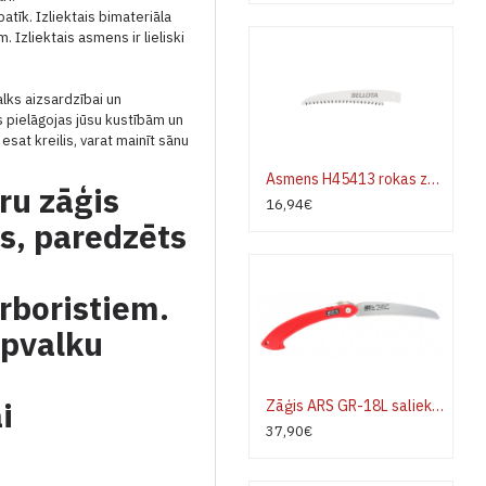
patīk.
Izliektais bimateriāla
m.
Izliektais asmens ir lieliski
lks aizsardzībai un
s pielāgojas jūsu kustībām un
 esat kreilis, varat mainīt sānu
Asmens H45413 rokas zāģim Bellota 454BIMC13 un 454BIMR13
ru zāģis
16,94€
as, paredzēts
rboristiem.
pvalku
n
i
Zāģis ARS GR-18L saliekams sarkans
37,90€