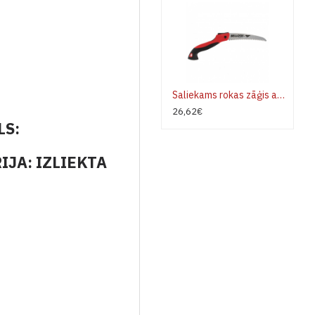
Saliekams rokas zāģis ar bimateriāla kātu 45PBIM7 Gepards
26,62€
LS:
JA: IZLIEKTA