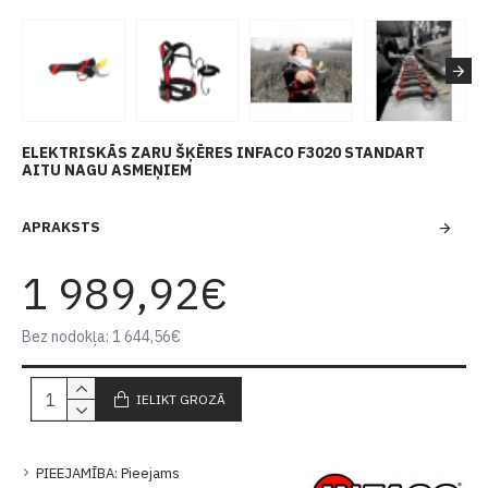
ELEKTRISKĀS ZARU ŠĶĒRES INFACO F3020 STANDART
AITU NAGU ASMEŅIEM
APRAKSTS
1 989,92€
Bez nodokļa: 1 644,56€
IELIKT GROZĀ
PIEEJAMĪBA:
Pieejams