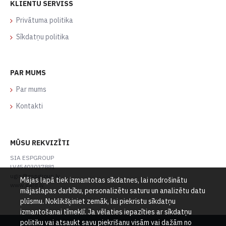
KLIENTU SERVISS
Privātuma politika
Sīkdatņu politika
PAR MUMS
Par mums
Kontakti
MŪSU REKVIZĪTI
SIA ESPGROUP
LV45403037881
ugis@espgroup.lv
Mājas lapā tiek izmantotas sīkdatnes, lai nodrošinātu
www.gard.lv
mājaslapas darbību, personalizētu saturu un analizētu datu
plūsmu. Noklikšķiniet zemāk, lai piekristu sīkdatņu
izmantošanai tīmeklī. Ja vēlaties iepazīties ar sīkdatņu
politiku vai atsaukt savu piekrišanu visām vai dažām no