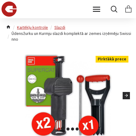
Kaitēkļu kontrole
Slazdi
Ūdensžurku un Kurmju slazdi komplektā ar zemes izņēmēju Swissi
nno
Pirktākā prece