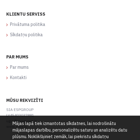
KLIENTU SERVISS
Privātuma politika
Sīkdatņu politika
PAR MUMS
Par mums
Kontakti
MŪSU REKVIZĪTI
SIA ESPGROUP
LV45403037881
ugis@espgroup.lv
Mājas lapā tiek izmantotas sīkdatnes, lai nodrošinātu
www.gard.lv
mājaslapas darbību, personalizētu saturu un analizētu datu
plūsmu. Noklikšķiniet zemāk, lai piekristu sīkdatņu