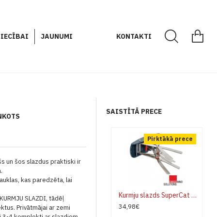
IECĪBAI
JAUNUMI
KONTAKTI
SAISTĪTĀ PRECE
NKOTS
Pirktākā prece
šs un šos slazdus praktiski ir
.
uklas, kas paredzēta, lai
Kurmju slazds SuperCat Swissinno
K KURMJU SLAZDI, tādēļ
34,98€
tus. Privātmājai ar zemi
 3-4 komplekti ar slazdiem.