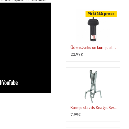
Pirktākā prece
Ūdensžurku un kurmju slazds Swissinno SuperCat
22,99€
Kurmju slazds Knaģis Swissinno
7,99€