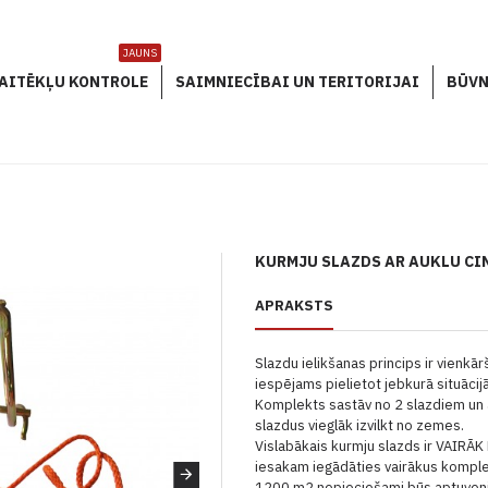
JAUNS
AITĒKĻU KONTROLE
SAIMNIECĪBAI UN TERITORIJAI
BŪVN
KURMJU SLAZDS AR AUKLU CI
APRAKSTS
Slazdu ielikšanas princips ir vienkār
iespējams pielietot jebkurā situācijā
Komplekts sastāv no 2 slazdiem un a
slazdus vieglāk izvilkt no zemes.
Vislabākais kurmju slazds ir VAIRĀ
iesakam iegādāties vairākus komplek
1200 m2 nepieciešami būs aptuveni