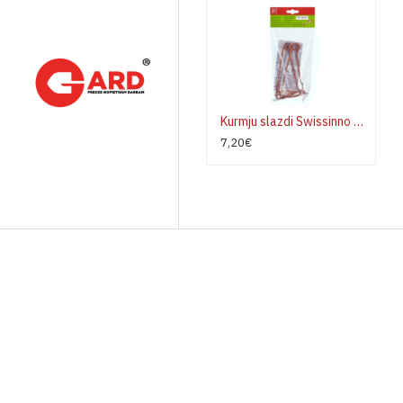
Kurmju slazdi Swissinno Bavarian komplektā 2 gab
7,20€