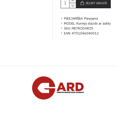
IELIKT GROZĀ
PIEEJAMĪBA:
Pieejams
MODEL:
Kurmju slazds ar auklu
SKU:
METRODARZS
EAN:
4751046040012