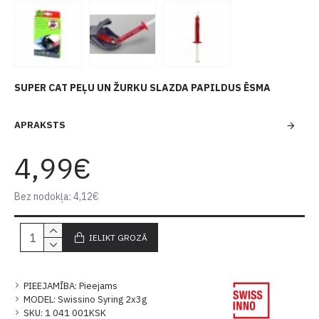
SUPER CAT PEĻU UN ŽURKU SLAZDA PAPILDUS ĒSMA
APRAKSTS
4,99€
Bez nodokļa: 4,12€
IELIKT GROZĀ
PIEEJAMĪBA:
Pieejams
MODEL:
Swissino Syring 2x3g
SKU:
1 041 001KSK