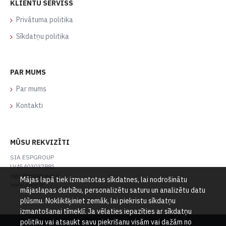
KLIENTU SERVISS
Privātuma politika
Sīkdatņu politika
PAR MUMS
Par mums
Kontakti
MŪSU REKVIZĪTI
SIA ESPGROUP
LV45403037881
ugis@espgroup.lv
Mājas lapā tiek izmantotas sīkdatnes, lai nodrošinātu
www.gard.lv
mājaslapas darbību, personalizētu saturu un analizētu datu
plūsmu. Noklikšķiniet zemāk, lai piekristu sīkdatņu
izmantošanai tīmeklī. Ja vēlaties iepazīties ar sīkdatņu
politiku vai atsaukt savu piekrišanu visām vai dažām no