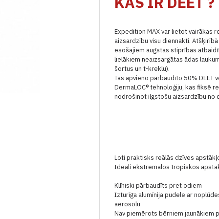
KAS IR DEET ?
Expedition MAX var lietot vairākas r
aizsardzību visu diennakti.
Atšķirībā
esošajiem augstas stiprības atbaidīt
lielākiem neaizsargātas ādas lauku
šortus un t-kreklu).
Tas apvieno pārbaudīto 50% DEET ve
DermaLOC® tehnoloģiju, kas fiksē r
nodrošinot ilgstošu aizsardzību no
Loti praktisks reālās dzīves apstākļo
Ideāli ekstremālos tropiskos apst
Klīniski pārbaudīts pret odiem
Izturīga alumīnija pudele ar noplūd
aerosolu
Nav piemērots bērniem jaunākiem pa