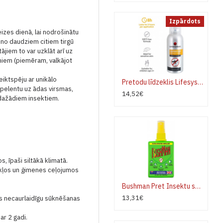
Izpārdots
eizes dienā, lai nodrošinātu
 no daudziem citiem tirgū
ājiem to var uzklāt arī uz
miem (piemēram, valkājot
iktspēju ar unikālo
Pretodu līdzeklis Lifesystems Expedition Sensitive 100 ml
epelentu uz ādas virsmas,
14,52€
 dažādiem insektiem.
s, īpaši siltākā klimatā.
ākļos un ģimenes ceļojumos
Bushman Pret Insektu smidzināmais, satur Deet 40 % Spray 90 ml
13,31€
es necaurlaidīgu sūknēšanas
r 2 gadi.