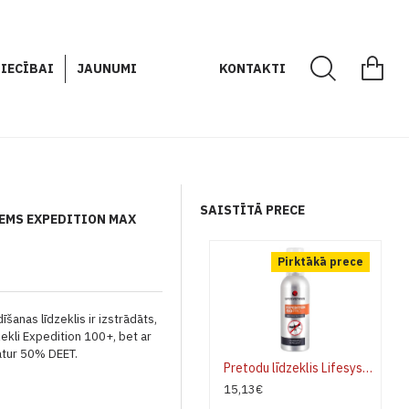
IECĪBAI
JAUNUMI
KONTAKTI
SAISTĪTĀ PRECE
TEMS EXPEDITION MAX
Pirktākā prece
šanas līdzeklis ir izstrādāts,
zekli Expedition 100+, bet ar
atur 50% DEET.
Pretodu līdzeklis Lifesystems Expedition 50 PRO 100ml
15,13€