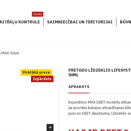
JAUNS
AITĒKĻU KONTROLE
SAIMNIECĪBAI UN TERITORIJAI
BŪVN
on MAX 50ml
PRETODU LĪDZEKLIS LIFESYS
Pirktākā prece
50ML
Izpārdots
APRAKSTS
Expedition MAX DEET moskītu atbaidī
lai aizstātu kukaiņu atbaidīšanas līd
pusi no DEET daudzuma. Līdzeklis s