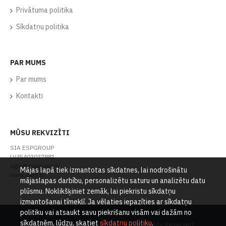
Privātuma politika
Sīkdatņu politika
PAR MUMS
Par mums
Kontakti
MŪSU REKVIZĪTI
SIA ESPGROUP
LV45403037881
ugis@espgroup.lv
Mājas lapā tiek izmantotas sīkdatnes, lai nodrošinātu
www.gard.lv
mājaslapas darbību, personalizētu saturu un analizētu datu
plūsmu. Noklikšķiniet zemāk, lai piekristu sīkdatņu
izmantošanai tīmeklī. Ja vēlaties iepazīties ar sīkdatņu
politiku vai atsaukt savu piekrišanu visām vai dažām no
sīkdatnēm, lūdzu, skatiet
sīkdatņu politiku
.
Copyright © 2021, SIA Esp Group, All Rights Reserved