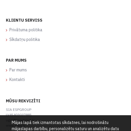
KLIENTU SERVISS
Privātuma politika
Sīkdatņu politika
PAR MUMS
Par mums
Kontakti
MŪSU REKVIZĪTI
SIA ESPGROUP
LV45403037881
ugis@espgroup.lv
Mājas lapā tiek izmantotas sīkdatnes, lai nodrošinātu
www.gard.lv
mājaslapas darbību, personalizētu saturu un analizētu datu