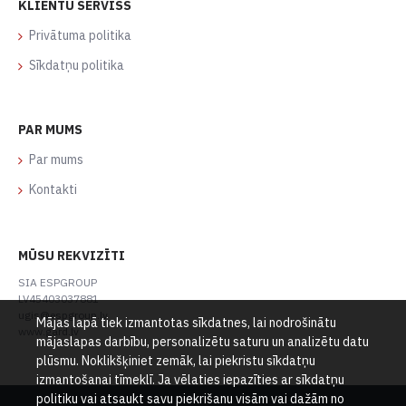
KLIENTU SERVISS
Privātuma politika
Sīkdatņu politika
PAR MUMS
Par mums
Kontakti
MŪSU REKVIZĪTI
SIA ESPGROUP
LV45403037881
ugis@espgroup.lv
Mājas lapā tiek izmantotas sīkdatnes, lai nodrošinātu
www.gard.lv
mājaslapas darbību, personalizētu saturu un analizētu datu
plūsmu. Noklikšķiniet zemāk, lai piekristu sīkdatņu
izmantošanai tīmeklī. Ja vēlaties iepazīties ar sīkdatņu
politiku vai atsaukt savu piekrišanu visām vai dažām no