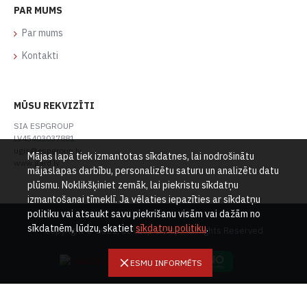
PAR MUMS
Par mums
Kontakti
MŪSU REKVIZĪTI
SIA ESPGROUP
LV45403037881
ugis@espgroup.lv
Mājas lapā tiek izmantotas sīkdatnes, lai nodrošinātu
www.gard.lv
mājaslapas darbību, personalizētu saturu un analizētu datu
plūsmu. Noklikšķiniet zemāk, lai piekristu sīkdatņu
izmantošanai tīmeklī. Ja vēlaties iepazīties ar sīkdatņu
politiku vai atsaukt savu piekrišanu visām vai dažām no
sīkdatnēm, lūdzu, skatiet
sīkdatņu politiku
.
Copyright © 2021, SIA Esp Group, All Rights Reserved
ESMU INFORMĒTS