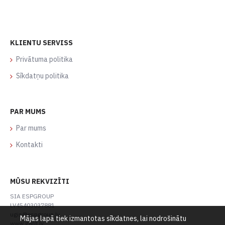
KLIENTU SERVISS
Privātuma politika
Sīkdatņu politika
PAR MUMS
Par mums
Kontakti
MŪSU REKVIZĪTI
SIA ESPGROUP
LV45403037881
ugis@espgroup.lv
Mājas lapā tiek izmantotas sīkdatnes, lai nodrošinātu
www.gard.lv