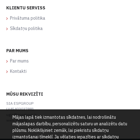
KLIENTU SERVISS
Privātuma politika
Sīkdatņu politika
PAR MUMS
Par mums
Kontakti
MŪSU REKVIZĪTI
SIA ESPGROUP
LV45403037881
ugis@espgroup.lv
Mājas lapā tiek izmantotas sīkdatnes, lai nodrošinātu
www.gard.lv
mājaslapas darbību, personalizētu saturu un analizētu datu
plūsmu. Noklikšķiniet zemāk, lai piekristu sīkdatņu
izmantošanai tīmeklī. Ja vēlaties iepazīties ar sīkdatņu