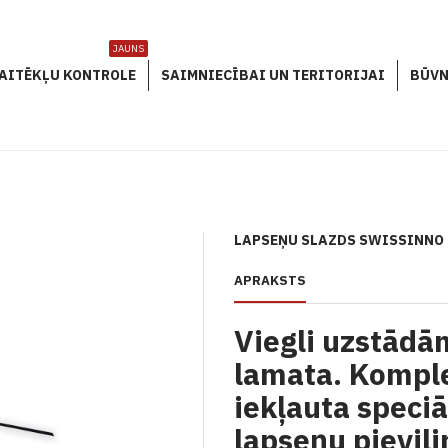
JAUNS
AITĒKĻU KONTROLE
SAIMNIECĪBAI UN TERITORIJAI
BŪVN
LAPSEŅU SLAZDS SWISSINNO
APRAKSTS
Viegli uzstādā
lamata. Kompl
iekļauta speciā
lapseņu pievili