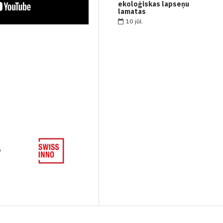
ekoloģiskas lapseņu
lamatas
10
jūl.
o