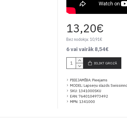
13,20€
Bez nodokļa: 10,91€
6 vai vairāk 8,54€
IELIKT GROZĀ
PIEEJAMĪBA:
Pieejams
MODEL:
Lapseņu slazds Swissinn
SKU:
1341000SKU
EAN:
7640104973492
MPN:
1341000