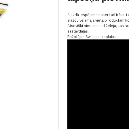
Slazdā iespējams noķert arī iršus. L
slazdu vēlamajā vietā,p roduktam ko
Atsevišķi pieejama arī želeja, kas 
sastāvdaļas.
Ražotājs - Swissinno solutions