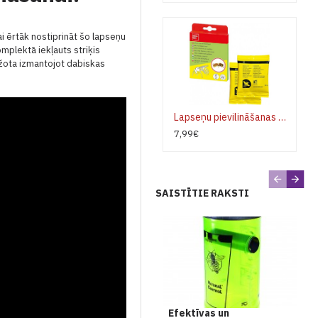
ai ērtāk nostiprināt šo lapseņu
mplektā iekļauts striķis
ražota izmantojot dabiskas
Lapseņu pievilināšanas želeja Swissinno
7,99€
SAISTĪTIE RAKSTI
Efektīvas un