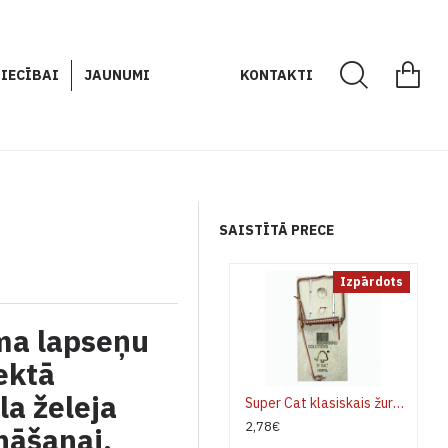
IECĪBAI
JAUNUMI
KONTAKTI
SAISTĪTĀ PRECE
Izpārdots
ma lapseņu
ektā
la želeja
Super Cat klasiskais žurku slazds
2,78€
nāšanai.