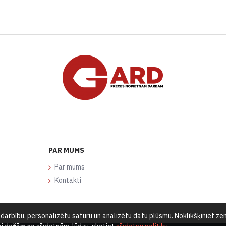
PAR MUMS
Par mums
Kontakti
arbību, personalizētu saturu un analizētu datu plūsmu. Noklikšķiniet zemā