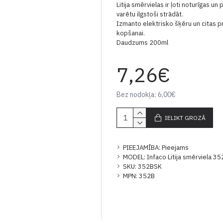
Litija smērvielas ir ļoti noturīgas u
varētu ilgstoši strādāt.
Izmanto elektrisko šķēru un citas p
kopšanai.
Daudzums 200ml
7,26€
Bez nodokļa: 6,00€
IELIKT GROZĀ
PIEEJAMĪBA:
Pieejams
MODEL:
Infaco Litija smērviela 3
SKU:
352BSK
MPN:
352B