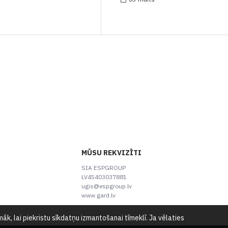
MŪSU REKVIZĪTI
SIA ESPGROUP
LV45403037881
ugis@espgroup.lv
www.gard.lv
k, lai piekristu sīkdatņu izmantošanai tīmeklī. Ja vēlaties