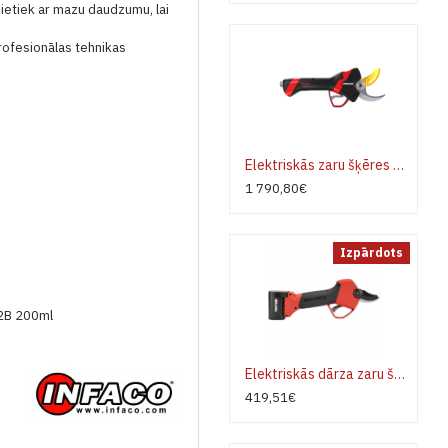
n pietiek ar mazu daudzumu, lai
rofesionālas tehnikas
Elektriskās zaru šķēres INFACO F3020 STANDART - pilns komplekts
1 790,80€
Izpārdots
52B 200ml
Elektriskās dārza zaru šķēres Bellota EPR233P2B
419,51€