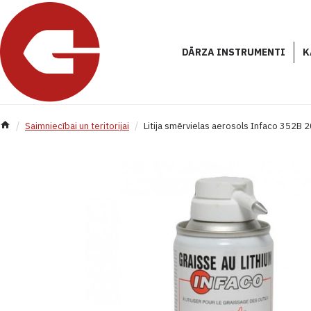
DĀRZA INSTRUMENTI
K
Saimniecībai un teritorijai
Litija smērvielas aerosols Infaco 352B 