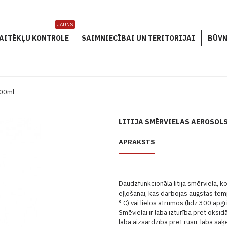
JAUNS
AITĒKĻU KONTROLE
SAIMNIECĪBAI UN TERITORIJAI
BŪVN
200ml
LITIJA SMĒRVIELAS AEROSOLS
APRAKSTS
Daudzfunkcionāla litija smērviela, k
eļļošanai, kas darbojas augstas tem
° C) vai lielos ātrumos (līdz 300 ap
Smēvielai ir
laba izturība pret oksidā
laba aizsardzība pret rūsu, laba saķ