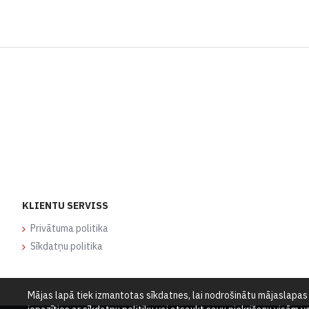
KLIENTU SERVISS
Privātuma politika
Sīkdatņu politika
Mājas lapā tiek izmantotas sīkdatnes, lai nodrošinātu mājaslapas d