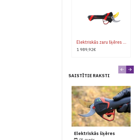
Elektriskās zaru šķēres INFACO F3020 STANDART aitu nagu asmeņiem
1 989,92€
SAISTĪTIE RAKSTI
Elektriskās šķēres
05
marts