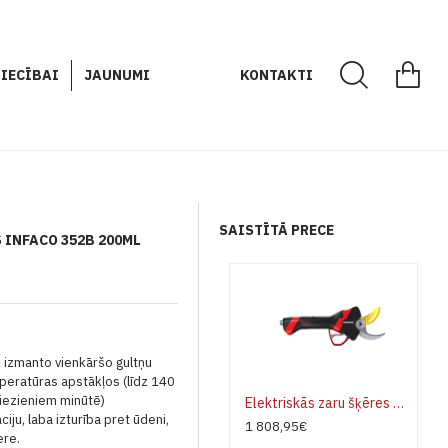
IECĪBAI
JAUNUMI
KONTAKTI
SAISTĪTĀ PRECE
 INFACO 352B 200ML
o izmanto vienkāršo gultņu
peratūras apstākļos (līdz 140
griezieniem minūtē)
Elektriskās zaru šķēres INFACO F3020M MEDIUM - pilns komplekts
ciju, laba izturība pret ūdeni,
1 808,95€
ere
.