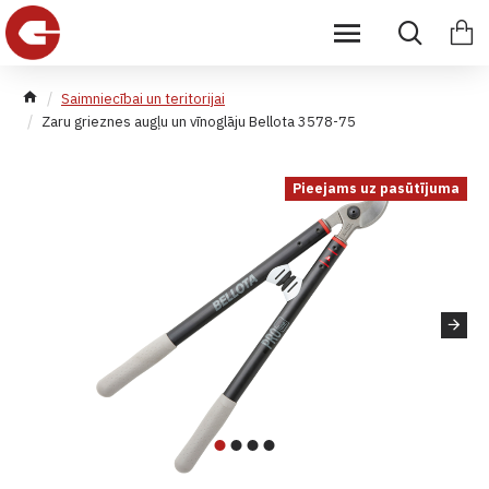
Saimniecībai un teritorijai
Zaru grieznes augļu un vīnoglāju Bellota 3578-75
Pieejams uz pasūtījuma