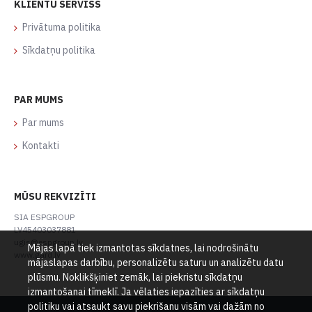
KLIENTU SERVISS
Privātuma politika
Sīkdatņu politika
PAR MUMS
Par mums
Kontakti
MŪSU REKVIZĪTI
SIA ESPGROUP
LV45403037881
ugis@espgroup.lv
Mājas lapā tiek izmantotas sīkdatnes, lai nodrošinātu
www.gard.lv
mājaslapas darbību, personalizētu saturu un analizētu datu
plūsmu. Noklikšķiniet zemāk, lai piekristu sīkdatņu
izmantošanai tīmeklī. Ja vēlaties iepazīties ar sīkdatņu
politiku vai atsaukt savu piekrišanu visām vai dažām no