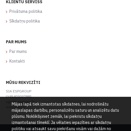
KLIENTU SERVISS
Privātuma politika
Sīkdatņu politika
PAR MUMS
Par mums
Kontakti
MŪSU REKVIZĪTI
SIA ESPGROUP
LV45403037881
ugis@espgroup.lv
Mājas lapā tiek izmantotas sīkdatnes, lai nodrošinātu
www.gard.lv
mājaslapas darbību, personalizētu saturu un analizētu datu
plūsmu. Noklikšķiniet zemāk, lai piekristu sīkdatņu
izmantošanai tīmeklī. Ja vēlaties iepazīties ar sīkdatņu
politiku vai atsaukt savu piekrišanu visām vai dažām no